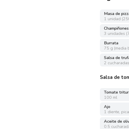
Masa de pizz
1
unidad
(
25
Champiñones
3
unidades
(
Burrata
75
g
(
media 
Salsa de truf
2
cucharada
Salsa de to
Tomate tritu
100
ml
Ajo
1
diente
,
pic
Aceite de oli
0.5
cucharad