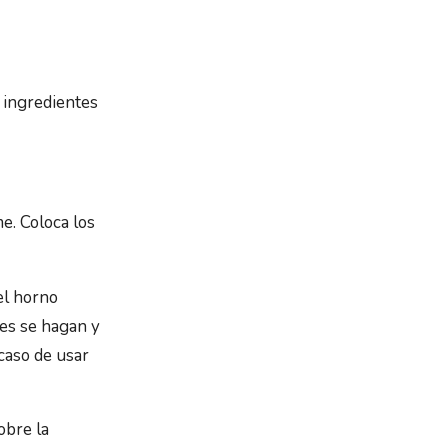
s ingredientes
e. Coloca los
el horno
es se hagan y
caso de usar
obre la