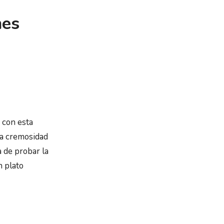
nes
r con esta
la cremosidad
a de probar la
n plato