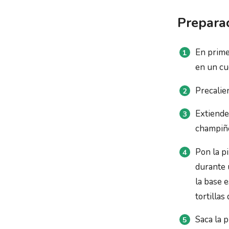
Prepara
En primer
en un cu
Precalien
Extiende
champiñ
Pon la p
durante 
la base 
tortillas
Saca la 