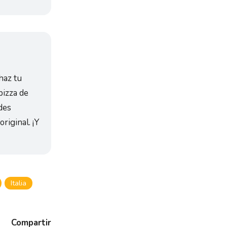
haz tu
pizza de
des
riginal. ¡Y
Italia
Compartir