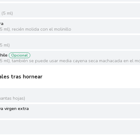
a
(
5 ml
)
ra
.5 ml
)
,
recién molida con el molinillo
.5 ml
)
hile
Opcional
.5 ml
)
,
también se puede usar media cayena seca machacada en el mo
ales tras hornear
uantas hojas
)
va virgen extra