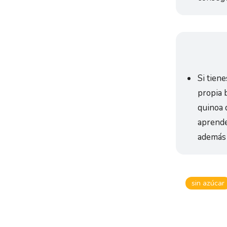
Si tien
propia 
quinoa 
aprende
además 
sin azúcar