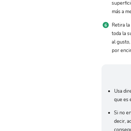
superfici
más a me
Retira l
toda la s
al gusto,
por enci
Usa dir
que es é
Si no en
decir, a
consegu