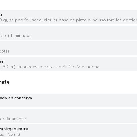
a
0 g
)
,
se podría usar cualquier base de pizza o incluso tortillas de trig
75 g
)
,
laminados
bola
)
as
s
(
30 ml
)
,
la puedes comprar en ALDI o Mercadona
mate
rado en conserva
ado finamente
va virgen extra
as
(
7.5 ml
)