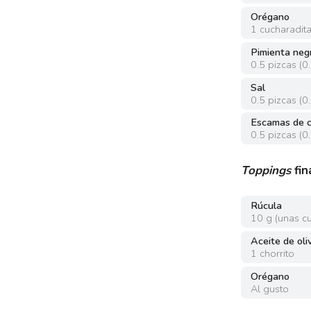
Orégano
1
cucharadit
Pimienta neg
0.5
pizcas
(
0
Sal
0.5
pizcas
(
0
Escamas de c
0.5
pizcas
(
0
Toppings
fin
Rúcula
10
g
(
unas c
Aceite de oli
1
chorrito
Orégano
Al gusto