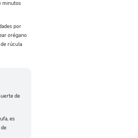
de minutos
idades por
rear orégano
s de rúcula
suerte de
ufa, es
 de