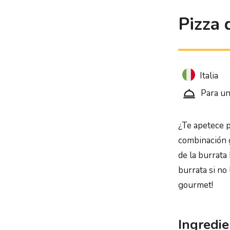
Pizza 
Italia
Para un
¿Te apetece p
combinación g
de la burrata
burrata si no
gourmet!
Ingredie