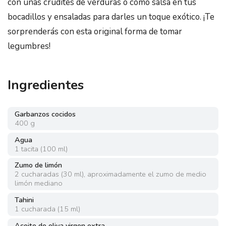
con unas crudités de verduras o como salsa en tus
bocadillos y ensaladas para darles un toque exótico. ¡Te
sorprenderás con esta original forma de tomar
legumbres!
Ingredientes
Garbanzos cocidos
400
g
Agua
1
tacita
(
100 ml
)
Zumo de limón
2
cucharadas
(
30 ml
)
,
aproximadamente el zumo de medio
limón mediano
Tahini
1
cucharada
(
15 ml
)
Aceite de oliva virgen extra