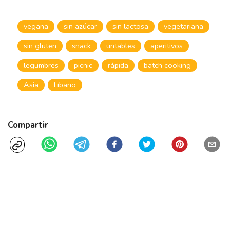
vegana
sin azúcar
sin lactosa
vegetariana
sin gluten
snack
untables
aperitivos
legumbres
picnic
rápida
batch cooking
Asia
Líbano
Compartir