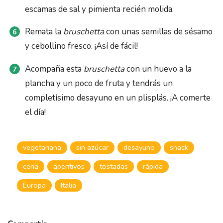
escamas de sal y pimienta recién molida.
Remata la
bruschetta
con unas semillas de sésamo
y cebollino fresco. ¡Así de fácil!
Acompaña esta
bruschetta
con un huevo a la
plancha y un poco de fruta y tendrás un
completísimo desayuno en un plisplás. ¡A comerte
el día!
vegetariana
sin azúcar
desayuno
snack
cena
aperitivos
tostadas
rápida
Europa
Italia