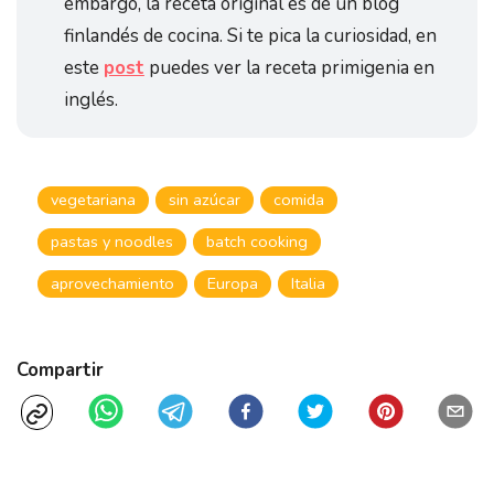
embargo, la receta original es de un blog
finlandés de cocina. Si te pica la curiosidad, en
este
post
puedes ver la receta primigenia en
inglés.
vegetariana
sin azúcar
comida
pastas y noodles
batch cooking
aprovechamiento
Europa
Italia
Compartir