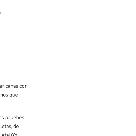
y
ricanas con
emos que
as pruebes.
letas, de
leta! ¡Yo