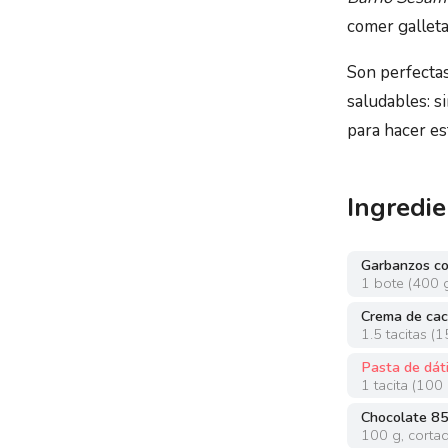
comer galleta
Son perfecta
saludables: s
para hacer es
Ingredie
Garbanzos co
1
bote
(
400 
Crema de ca
1.5
tacitas
(
1
Pasta de dát
1
tacita
(
100 
Chocolate 8
100
g
,
corta