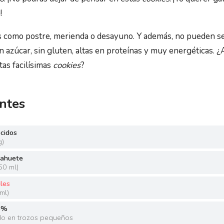
!
s como postre, merienda o desayuno. Y además, no pueden s
in azúcar, sin gluten, altas en proteínas y muy energéticas. 
tas facilísimas
cookies
?
ntes
cidos
g
)
cahuete
50 ml
)
iles
ml
)
5%
do en trozos pequeños