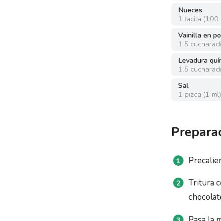
Nueces
1
tacita
(
100 
Vainilla en p
1.5
cucharadi
Levadura quí
1.5
cucharadi
Sal
1
pizca
(
1 ml
Prepara
Precalien
Tritura 
chocolat
Pasa la 