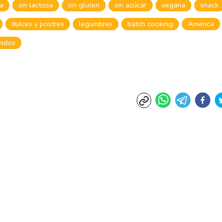
na
sin lactosa
sin gluten
sin azúcar
vegana
snack
dulces y postres
legumbres
batch cooking
América
nidos