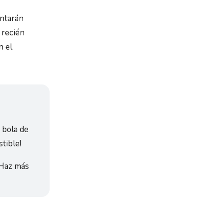
antarán
recién
n el
a bola de
tible!
 Haz más