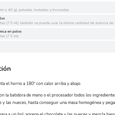
ml o 40 g
)
,
peladas, tostadas y troceadas
olvo
tas
(
7.5 ml
)
,
también se puede usar la misma cantidad de esencia de v
mica en polvo
tas
(
7.5 ml
)
)
ción
ta el horno a 180º con calor arriba y abajo.
con la batidora de mano o el procesador todos los ingrediente
e y las nueces, hasta conseguir una masa homogénea y pega
masa a un bol, agrega el chocolate y las nueces y mezcla bie