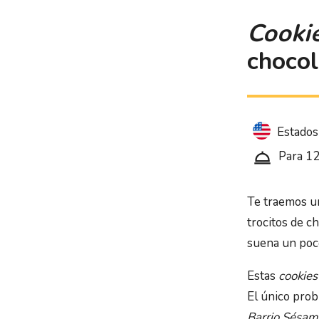
Cooki
chocol
Estados
Para 1
Te traemos un
trocitos de c
suena un poco
Estas
cookies
El único prob
Barrio Sésam