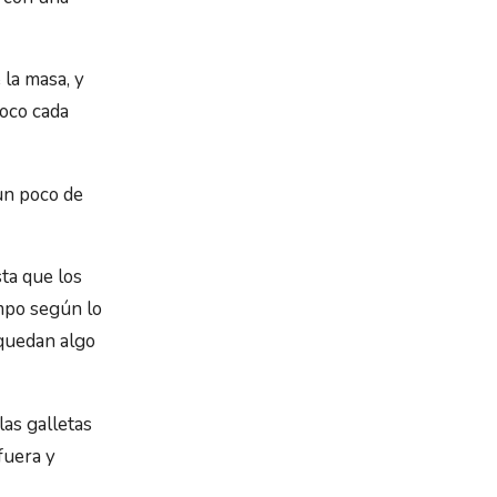
 la masa, y
poco cada
un poco de
ta que los
mpo según lo
 quedan algo
as galletas
fuera y