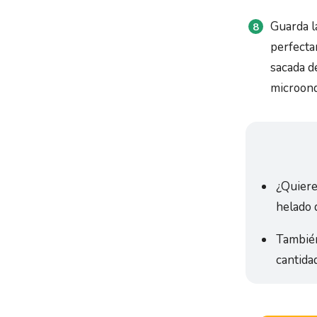
Guarda l
perfecta
sacada d
microond
¿Quiere
helado d
También
cantida