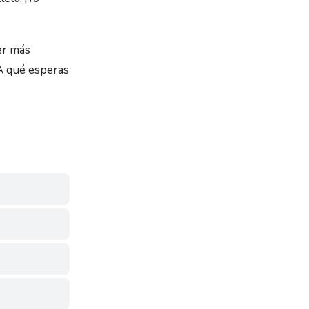
er más
¿A qué esperas