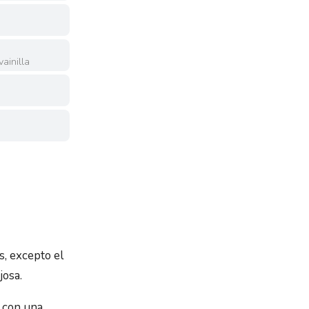
ainilla
s, excepto el
josa.
n con una