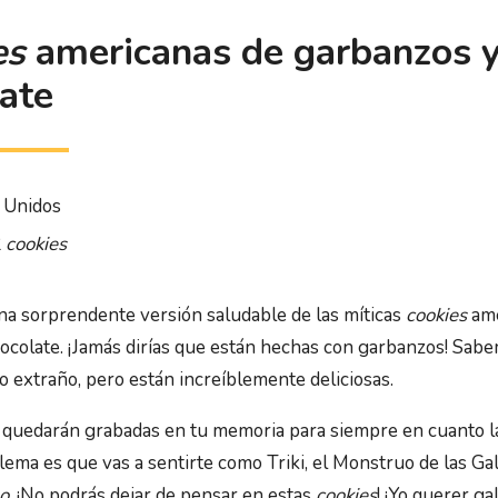
es
americanas de garbanzos 
ate
 Unidos
2
cookies
a sorprendente versión saludable de las míticas
cookies
ame
hocolate. ¡Jamás dirías que están hechas con garbanzos! Sab
 extraño, pero están increíblemente deliciosas.
quedarán grabadas en tu memoria para siempre en cuanto l
lema es que vas a sentirte como Triki, el Monstruo de las Gal
o
. ¡No podrás dejar de pensar en estas
cookies
! ¡Yo querer gal