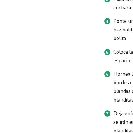
cuchara.
Ponte un 
haz boli
bolita.
Coloca l
espacio e
Hornea l
bordes e
blandas 
blanditas
Deja enf
se irán 
blanditas