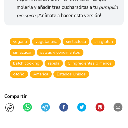
molerla y añadir tres cucharaditas a tu
pumpkin
pie spice
. ¡Anímate a hacer esta versión!
vegana
vegetariana
sin lactosa
sin gluten
sin azúcar
salsas y condimentos
batch cooking
rápida
5 ingredientes o menos
otoño
América
Estados Unidos
Compartir