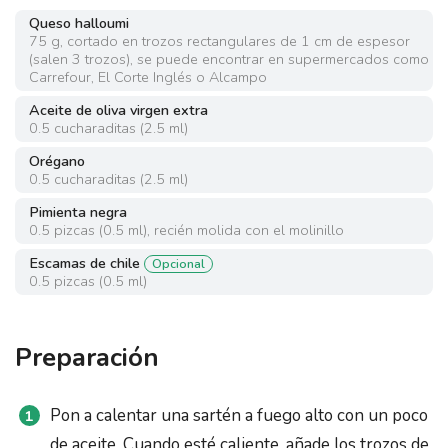
Queso halloumi
75
g
,
cortado en trozos rectangulares de 1 cm de espesor
(salen 3 trozos), se puede encontrar en supermercados como
Carrefour, El Corte Inglés o Alcampo
Aceite de oliva virgen extra
0.5
cucharaditas
(
2.5 ml
)
Orégano
0.5
cucharaditas
(
2.5 ml
)
Pimienta negra
0.5
pizcas
(
0.5 ml
)
,
recién molida con el molinillo
Escamas de chile
Opcional
0.5
pizcas
(
0.5 ml
)
Preparación
Pon a calentar una sartén a fuego alto con un poco
de aceite. Cuando esté caliente, añade los trozos de