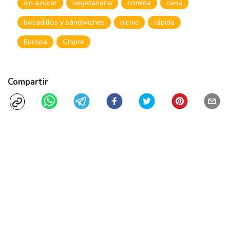
sin azúcar
vegetariana
comida
cena
bocadillos y sándwiches
picnic
rápida
Europa
Chipre
Compartir