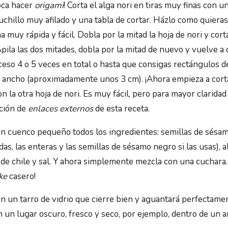
oca hacer
origami
! Corta el alga nori en tiras muy finas con un
uchillo muy afilado y una tabla de cortar. Házlo como quieras
 muy rápida y fácil. Dobla por la mitad la hoja de nori y cort
pila las dos mitades, dobla por la mitad de nuevo y vuelve a c
ceso 4 o 5 veces en total o hasta que consigas rectángulos d
 ancho (aproximadamente unos 3 cm). ¡Ahora empieza a cortar
n la otra hoja de nori. Es muy fácil, pero para mayor claridad
cción de
enlaces externos
de esta receta.
n cuenco pequeño todos los ingredientes: semillas de sésam
s, las enteras y las semillas de sésamo negro si las usas), al
de chile y sal. Y ahora simplemente mezcla con una cuchara. ¡
ke
casero!
n un tarro de vidrio que cierre bien y aguantará perfectame
 un lugar oscuro, fresco y seco, por ejemplo, dentro de un a