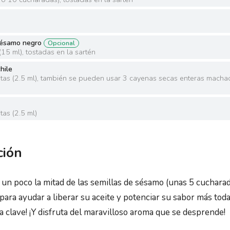
sésamo negro
Opcional
(
15 ml
)
,
tostadas en la sartén
hile
tas
(
2.5 ml
)
,
también se pueden usar 3 cayenas secas enteras macha
tas
(
2.5 ml
)
ción
un poco la mitad de las semillas de sésamo (unas 5 cuchara
ara ayudar a liberar su aceite y potenciar su sabor más todav
a clave! ¡Y disfruta del maravilloso aroma que se desprende!