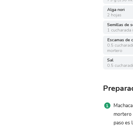
Alga nori
2
hojas
Semillas de 
1
cucharada
Escamas de c
0.5
cucharadi
mortero
Sal
0.5
cucharadi
Prepara
Machaca 
mortero p
paso es l