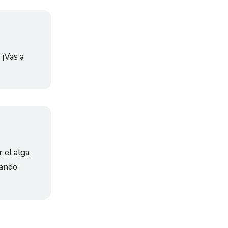
. ¡Vas a
 el alga
sando