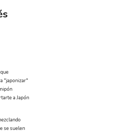
és
 que
a "japonizar"
 nipón
tarte a Japón
mezclando
ue se suelen