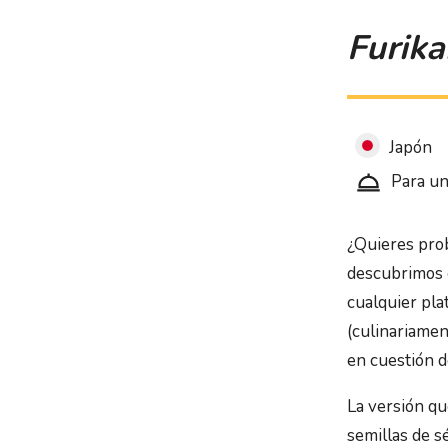
Furika
Japón
Para un
¿Quieres pro
descubrimos
cualquier plat
(culinariamen
en cuestión 
La versión q
semillas de s