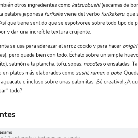
ambién otros ingredientes como
katsuobushi
(escamas de bon
La palabra japonesa
furikake
viene del verbo
furikakeru
, que 
Así que tiene sentido que se espolvoree sobre todo tipo de p
or y dar una increíble textura crujiente.
nte se usa para aderezar el arroz cocido y para hacer
onigiri
as), pero queda bien con todo. Échalo sobre un simple huevo
ito), salmón a la plancha, tofu, sopas,
noodles
o ensaladas. T
o en platos más elaborados como
sushi
,
ramen
o
poke
. Qued
 aguacate o incluso sobre unas palomitas. ¡Sé creativo! ¿A q
ear" todo?
ntes
sésamo
 o 10 cucharadas
)
,
tostadas en la sartén