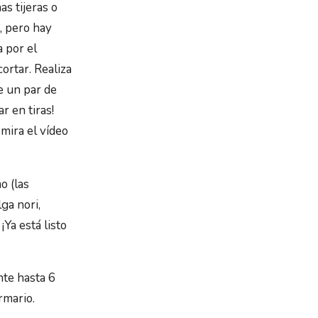
as tijeras o
, pero hay
a por el
ortar. Realiza
e un par de
 en tiras!
 mira el vídeo
o (las
ga nori,
Ya está listo
nte hasta 6
rmario.