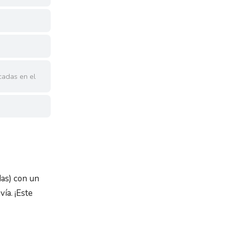
cadas en el
das) con un
ía. ¡Este