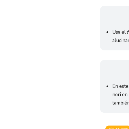
Usa el
f
alucina
En est
nori en
también 
sin azúcar