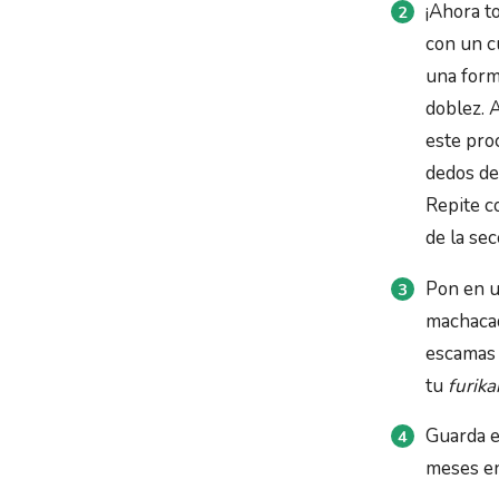
¡Ahora t
con un c
una forma
doblez. A
este pro
dedos de
Repite co
de la se
Pon en u
machacada
escamas 
tu
furika
Guarda e
meses en