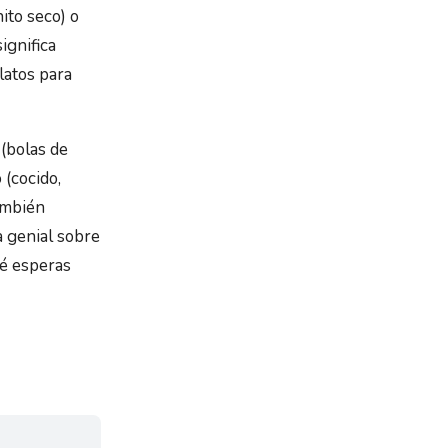
ito seco) o
significa
latos para
(bolas de
 (cocido,
ambién
a genial sobre
ué esperas