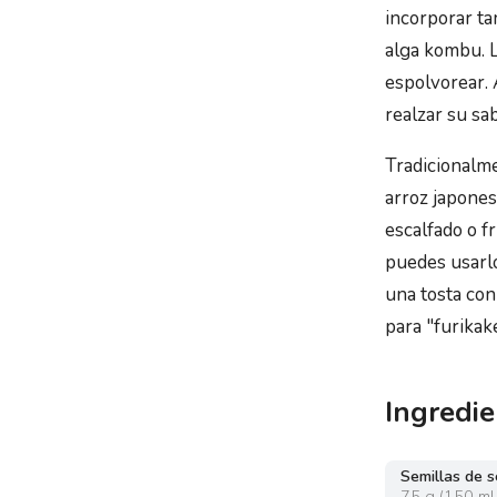
incorporar t
alga kombu. 
espolvorear. 
realzar su sab
Tradicionalme
arroz japones
escalfado o fr
puedes usarl
una tosta con
para "furikak
Ingredie
Semillas de 
75
g
(
150 ml