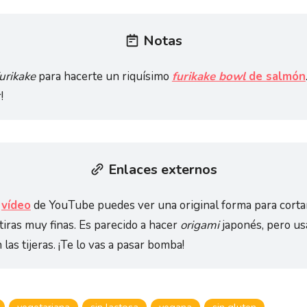
Notas
urikake
para hacerte un riquísimo
furikake bowl
de salmón
r!
Enlaces externos
e
vídeo
de YouTube puedes ver una original forma para cortar
 tiras muy finas. Es parecido a hacer
origami
japonés, pero u
las tijeras. ¡Te lo vas a pasar bomba!
vegetariana
sin lactosa
vegana
sin gluten