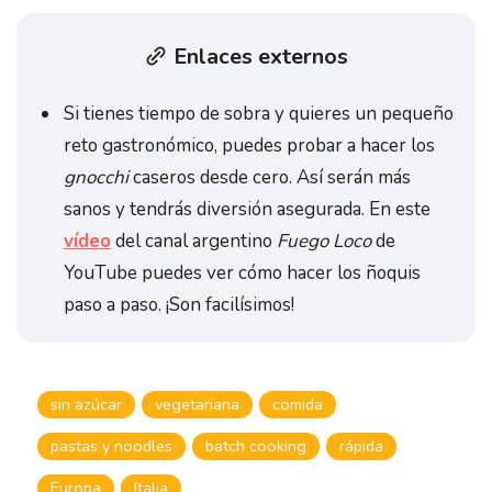
Enlaces externos
Si tienes tiempo de sobra y quieres un pequeño
reto gastronómico, puedes probar a hacer los
gnocchi
caseros desde cero. Así serán más
sanos y tendrás diversión asegurada. En este
vídeo
del canal argentino
Fuego Loco
de
YouTube puedes ver cómo hacer los ñoquis
paso a paso. ¡Son facilísimos!
sin azúcar
vegetariana
comida
pastas y noodles
batch cooking
rápida
Europa
Italia