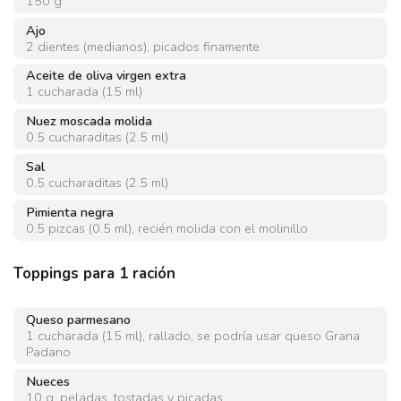
150
g
Ajo
2
dientes
(
medianos
)
,
picados finamente
Aceite de oliva virgen extra
1
cucharada
(
15 ml
)
Nuez moscada molida
0.5
cucharaditas
(
2.5 ml
)
Sal
0.5
cucharaditas
(
2.5 ml
)
Pimienta negra
0.5
pizcas
(
0.5 ml
)
,
recién molida con el molinillo
Toppings para 1 ración
Queso parmesano
1
cucharada
(
15 ml
)
,
rallado, se podría usar queso Grana
Padano
Nueces
10
g
,
peladas, tostadas y picadas