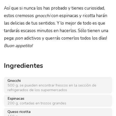
Así que si nunca los has probado y tienes curiosidad,
estos cremosos
gnocchi
con espinacas y ricotta harán
las delicias de tus sentidos. Y lo mejor de todo es que
tardarás escasos minutos en hacerlos. Sólo tienen una
pega: ¡son adictivos y querrás comerlos todos los días!
Buon appetito!
Ingredientes
Gnocchi
500
g
,
se pueden encontrar frescos en la sección de
refrigerados de los supermercados
Espinacas
200
g
,
cortadas en trozos grandes
Queso ricotta