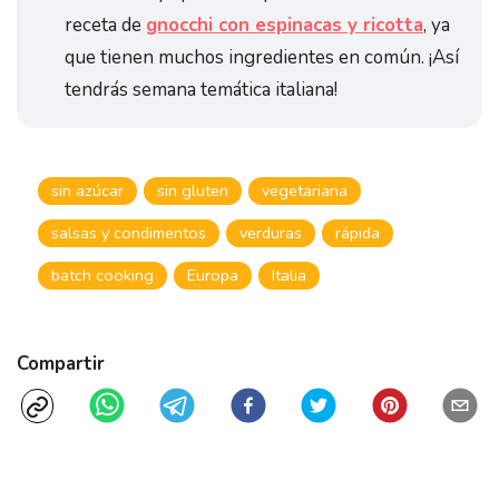
receta de
gnocchi con espinacas y ricotta
, ya
que tienen muchos ingredientes en común. ¡Así
tendrás semana temática italiana!
sin azúcar
sin gluten
vegetariana
salsas y condimentos
verduras
rápida
batch cooking
Europa
Italia
Compartir