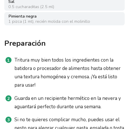
Sal
0.5
cucharaditas
(
2.5 ml
)
Pimienta negra
1
pizca
(
1 ml
)
,
recién molida con el molinillo
Preparación
Tritura muy bien todos los ingredientes con la
batidora o procesador de alimentos hasta obtener
una textura homogénea y cremosa. ¡Ya está listo
para usar!
Guarda en un recipiente hermético en la nevera y
aguantará perfecto durante una semana.
Si no te quieres complicar mucho, puedes usar el
pesto para alegrar cualquier pasta, ensalada o tosta