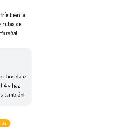
ríe bien la
virutas de
ciatella
!
de chocolate
l 4 y haz
os también!
pida