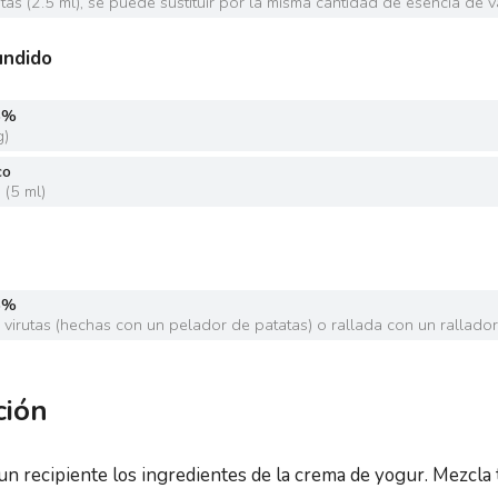
tas
(
2.5 ml
)
,
se puede sustituir por la misma cantidad de esencia de va
undido
5%
g
)
co
a
(
5 ml
)
5%
 virutas (hechas con un pelador de patatas) o rallada con un rallado
ción
un recipiente los ingredientes de la crema de yogur. Mezcla