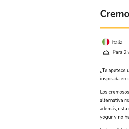
Cremo
Italia
Para 2 
¿Te apetece u
inspirada en 
Los cremoso
alternativa m
además, esta 
yogur y no ha