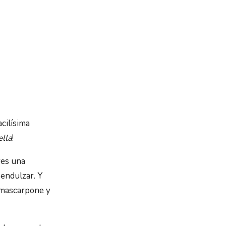
cilísima
ella
!
res una
 endulzar. Y
o mascarpone y