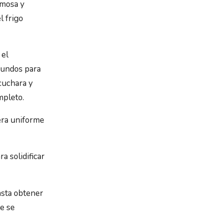
emosa y
l frigo
 el
gundos para
cuchara y
mpleto.
era uniforme
a solidificar
asta obtener
e se