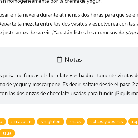
yan homogéneamente por la crema de yogur.
osar en la nevera durante al menos dos horas para que se enf
Reparte la mezcla entre los dos vasitos y espolvorea con las 
 justo antes de servir. ¡Ya están listos los cremosos de
strac
Notas
es prisa, no fundas el chocolate y echa directamente virutas 
ema de yogur y mascarpone. Es decir, sáltate desde el paso 2 a
 con las dos onzas de chocolate usadas para fundir. ¡Riquísim
na
sin azúcar
sin gluten
snack
dulces y postres
rá
Italia