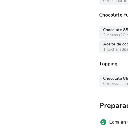
0.5
cucharadi
Chocolate f
Chocolate 8
2
onzas
(
20 
Aceite de co
1
cucharadit
Topping
Chocolate 8
0.5
onzas
,
en
Prepara
Echa en 