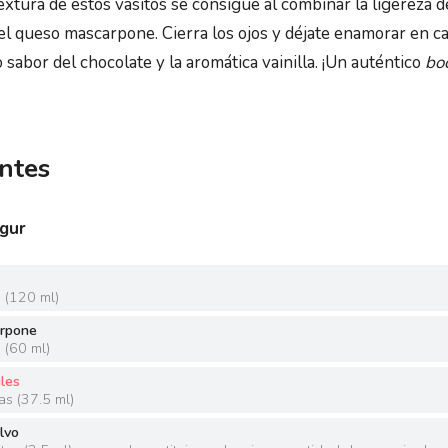
textura de estos vasitos se consigue al combinar la ligereza d
l queso mascarpone. Cierra los ojos y déjate enamorar en c
 sabor del chocolate y la aromática vainilla. ¡Un auténtico
boc
ntes
gur
s
(
120 ml
)
rpone
s
(
60 ml
)
iles
as
(
37.5 ml
)
olvo