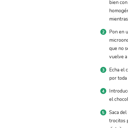
bien con
homogéne
mientras 
Pon en un
microond
que no s
vuelve a 
Echa el 
por toda
Introduc
el chocol
Saca del
trocitos