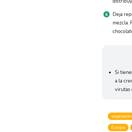
distribu
Deja rep
mezcla. 
chocolate
Si tien
a la cr
virutas
vegetaria
Europa