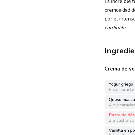
La increíble 
cremosidad de
por el intenso
cardinale
!
Ingredie
Crema de yo
Yogur griego
8
cucharada
Queso masca
4
cucharada
Pasta de dát
2.5
cucharad
Vainilla en p