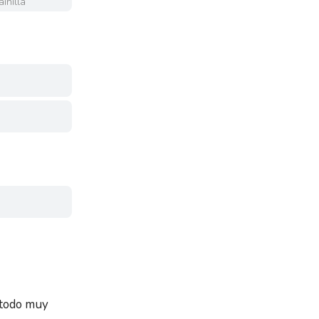
inilla
r
 todo muy